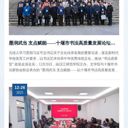
墨润武当 支点赋能——十堰市书法高质量发展论坛在我校成功举办
为深入学习贯彻习近平总书记关于文化传承发展的重要论述，落实新时代
学校美育工作要求，以书法艺术传承中华优秀传统文化，推动 “书法进课
堂” 政策走深走实，12月26日，由汉江师范学院主办、文学院与十堰市书
法家协会联合承办的 “墨润武当 支点赋能——以十堰市书法高质量发展助
力支点建设”论坛在学校成功举办。十堰市书法界、中小学及培训机构相
关单位的70余位嘉宾代表齐聚一堂，共探书法事业高质量发展路径，彰显
12-26
汉师担当...
2025