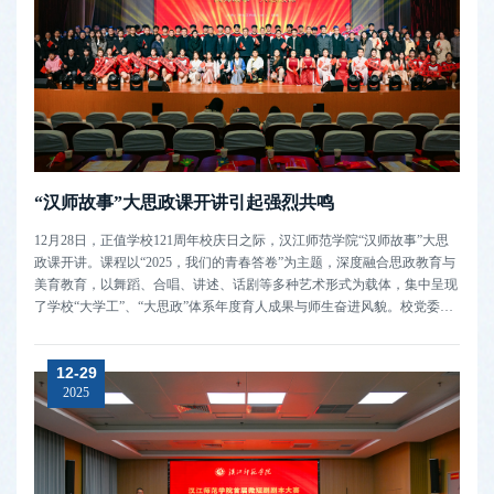
“汉师故事”大思政课开讲引起强烈共鸣
12月28日，正值学校121周年校庆日之际，汉江师范学院“汉师故事”大思
政课开讲。课程以“2025，我们的青春答卷”为主题，深度融合思政教育与
美育教育，以舞蹈、合唱、讲述、话剧等多种艺术形式为载体，集中呈现
了学校“大学工”、“大思政”体系年度育人成果与师生奋进风貌。校党委书
记付永昌出席并作首讲。付永昌以《讲好汉师故事培育时代新人》为题，
从学校百廿办学历程出发，从“是什么？为什么？怎么做？”深刻诠释“汉
12-29
师故...
2025