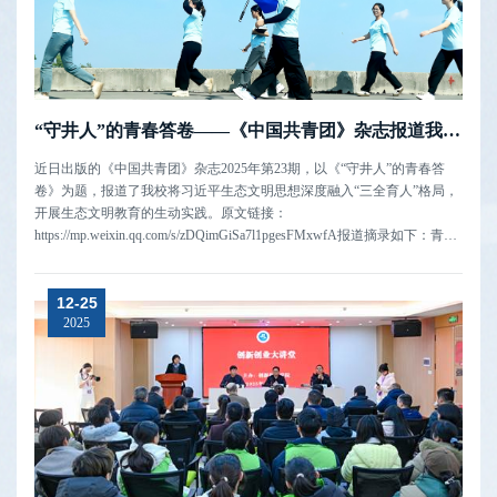
“守井人”的青春答卷——《中国共青团》杂志报道我校生态文明教育典型经验
近日出版的《中国共青团》杂志2025年第23期，以《“守井人”的青春答
卷》为题，报道了我校将习近平生态文明思想深度融入“三全育人”格局，
开展生态文明教育的生动实践。原文链接：
https://mp.weixin.qq.com/s/zDQimGiSa7l1pgesFMxwfA报道摘录如下：青春
防线：从学校到社会的守护网丹江口水库的晨光，总是先照亮那些执着的
身影。这片碧水旁，从不缺少青春的身影。“守井人”，是他们对自己的称
12-25
呼。“我们要成立一个团队。”十年...
2025