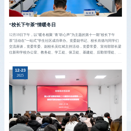
“校长下午茶”情暖冬日
12月19日下午，以“暖冬相聚 ‘青’听心声”为主题的第十一期“校长下午
茶”活动在“一站式”学生社区成功举办。党委副书记、校长肖德与同学们
交流座谈，党委常委、副校长吴红斌主持活动，党委常委、宣传部部长梁
仕新和学校办公室、教务处、学工处、保卫处、基建处、后勤管理处、校
团委、体育学院等单位负责人出席。在轻松融洽的氛围中，来自各二级学
院的15名学生代表畅所欲言，分享了在校学习生活的点滴和成长感悟，对
12-23
学校今年...
2025