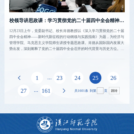
校领导讲思政课：学习贯彻党的二十届四中全会精神 挺膺担当民族复兴时代重任
12月23日上午，党委副书记、校长肖德教授以《深入学习贯彻党的二十届
四中全会精神——新时代新征程的行动纲领与实践指南》为题，为经济与
管理学院、马克思主义学院师生讲授专题思政课。肖德从国际国内发展大
势出发，深刻阐释了党的二十届四中全会召开的时代背景与历史方位。他
指出，“十五五”时期是基本实现社会主义现代化夯实基础、全面发力的关
键时期，全会审议通过的规划建议为深入推进中国式现代化指明了前进方
向。学习贯...
...
上页
1
23
24
25
26
...
27
161
下页
共1601条
到第
页
跳转