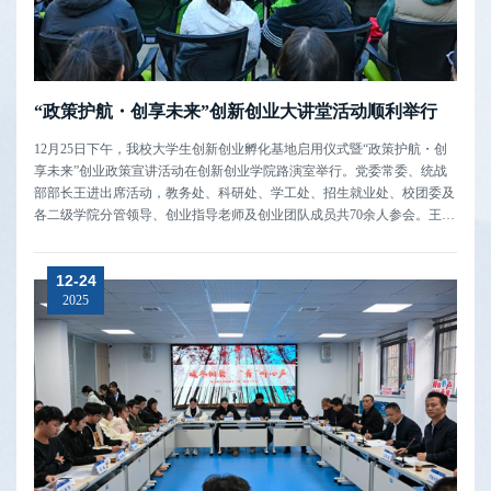
“政策护航・创享未来”创新创业大讲堂活动顺利举行
12月25日下午，我校大学生创新创业孵化基地启用仪式暨“政策护航・创
享未来”创业政策宣讲活动在创新创业学院路演室举行。党委常委、统战
部部长王进出席活动，教务处、科研处、学工处、招生就业处、校团委及
各二级学院分管领导、创业指导老师及创业团队成员共70余人参会。王进
鼓励青年学子把握时代机遇，勇担使命投身创新创业实践，要脚踏实地，
做勤于实践的实干家，要心怀国之大者，做勇担使命的追梦者，在助力乡
12-24
村振兴、服务...
2025