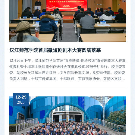
汉江师范学院首届微短剧剧本大赛圆满落幕
12月26日下午，汉江师范学院首届“青春映像·剧绘校园”微短剧剧本大赛颁
奖典礼暨十堰本土微短剧创作研讨会在求真楼B101报告厅举行。校党委常
委、副校长吴红斌出席并致辞，文学院院长郝文华，党委宣传部、校团委
负责人到场，十堰市传媒集团、十堰联通、市影视家协会、茅箭区文联等
单位代表，知名编剧及本土影视企业负责人受邀参与，获奖学生代表与文
学院广播电视编导、网络与新媒体专业师生共同见证活动盛况。文学院广
12-29
播电视编导...
2025