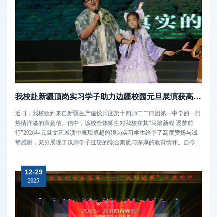
我校赴新疆顶岗实习学子助力边疆校园元旦展演获高度赞誉
近日，我校收到来自新疆生产建设兵团第十四师二二四团第一中学的一封
热情洋溢的表扬信。信中，该校全体师生对我校在其“马踏新程 逐梦前
行”2026年元旦文艺展演中表现卓越的顶岗实习学生给予了高度赞扬与诚
挚感谢，充分展现了汉师学子过硬的综合素质与深厚的教育情怀。自今年
秋季学期奔赴新疆开展顶岗实习以来，我校顶岗实习学生迅速融入当地教
育教学工作，以饱满的热情和扎实的专业知识为边疆教育注入青春活力。
12-29
在日常教学中，...
2025