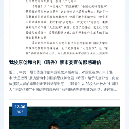
我校原创舞台剧《暗香》获市委宣传部感谢信
近日，中共十堰市委宣传部向我校发来感谢信，对我校在2025年十堰
市“大思政课”展演活动中创排的思政舞台剧《暗香》给予高度评价，向全
体演职人员的辛勤付出致以诚挚谢意。​《暗香》以 我校杰出校友“中国好
人”“荆楚楷模”“全国优秀特岗教师” 蔡明镜的先进事迹为原型，通过舞台
艺术的综合呈现，生动塑造了教育家的高尚品格，深刻诠释了教育家精神
的丰富内涵。作品秉持“以美育人、以文化人”理念，创新“大思政课”载体
12-30
形...
2025