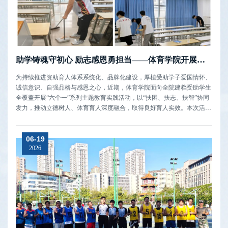
助学铸魂守初心 励志感恩勇担当——体育学院开展爱国诚信励志感恩“六个一”主题教育活动
为持续推进资助育人体系系统化、品牌化建设，厚植受助学子爱国情怀、
诚信意识、自强品格与感恩之心，近期，体育学院面向全院建档受助学生
全覆盖开展“六个一”系列主题教育实践活动，以“扶困、扶志、扶智”协同
发力，推动立德树人、体育育人深度融合，取得良好育人实效。本次活动
紧扣“爱国、诚信、励志、感恩”主线，有序落实六项规定动作，结合体育
专业特色创新育人载体。学院高度重视，统筹辅导员、班级资助工作小组
06-19
全程组...
2026