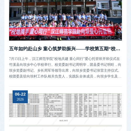
五年如约赴山乡 童心筑梦助振兴——学校第五期“校地共建 童心同行”爱心托管班在竹溪向坝开班
7月15日上午，汉江师范学院“校地共建 童心同行”爱心托管班开班仪式在
竹溪县向坝乡中心学校举行。校党委副书记周明华，团县委书记明旺，向
坝乡党委副书记、乡长周军等领导出席，向坝乡党委书记张雷主持仪式。
校团委及驻向坝村工作队相关负责人，实践队全体成员，向坝乡学生及家
长代表到场参加仪式。周明华代表学校向长期以来大力支持学校工作的竹
溪县、向坝乡两级党委政府以及向坝村“两委”表示感谢，向为本次托管班
06-22
辛勤筹备...
2026