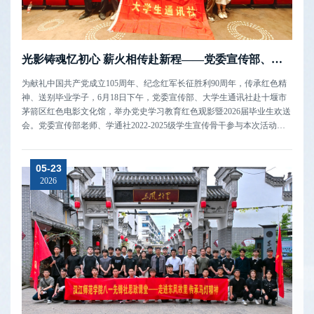
光影铸魂忆初心 薪火相传赴新程——党委宣传部、大学生通讯社举办红色观影暨毕业生欢送会
为献礼中国共产党成立105周年、纪念红军长征胜利90周年，传承红色精
神、送别毕业学子，6月18日下午，党委宣传部、大学生通讯社赴十堰市
茅箭区红色电影文化馆，举办党史学习教育红色观影暨2026届毕业生欢送
会。党委宣传部老师、学通社2022-2025级学生宣传骨干参与本次活动。
党委常委、宣传部部长梁仕新老师致辞。他向2026届毕业生送上美好祝
福，高度肯定毕业生在校期间深耕宣传岗位、默默坚守的奉献精神。他寄
05-23
语毕业学子永葆初心...
2026