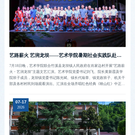
艺路薪火 艺润龙坝——艺术学院暑期社会实践队赴竹溪县举办文艺汇演
7月18日晚，艺术学院联合竹溪县龙坝镇人民政府在肖家边村开展“艺路薪
火・艺润龙坝”主题文艺汇演。艺术学院党委书记刘飞、院长黄新霞及学
院班子成员，龙坝镇党委书记陈光斌、镇长代瑜章、镇党政班子、机关干
部及各村村民到场观看演出。汇演在全场齐唱红色经典《映山红》中正式
启幕。学院“艺路薪火”志愿服务队员徐豪与龙坝镇中心学校师生同台献
唱，瞬间点燃现场氛围。徐豪独唱《我是如此相信》，范兴美、刘玺懋
07-17
奕、王佩琦、李...
2026