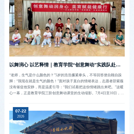
以舞润心 以艺释情｜教育学院“创意舞动”实践队赴社区开展美育志愿活动
“老师，生气是什么颜色的？”5岁的浩浩攥紧拳头，不等回答便自顾自跺
脚：“我现在就是生气的颜色！”面对孩子直白的情绪表达，志愿者邵紫薇
没有催促他安静，而是温柔引导：“我们试着把这份情绪跳出来吧。”这暖
心一幕，正是教育学院三阶创意舞动课堂的生动缩影。7月4日至10日，学
院“创意舞动”实践队走进高校园社区托管班，为3至12岁儿童开设沉浸
式“情绪身体课”。课程设置肢体律动、情绪手绘、主题微舞动递进式教学
07-22
环节，...
2026