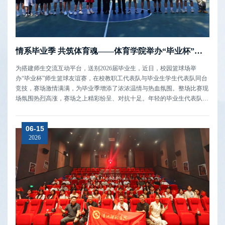
情系毕业季 共筑体育魂——体育学院举办“毕业杯”师生篮球友谊赛
为搭建师生交流互动平台，送别2026届毕业生，近日，校园篮球场举
办“毕业杯”师生篮球友谊赛，在校教职工代表队与毕业生学生代表队同台
竞技，赛场激情满满，为毕业季增添了浓浓温情与热血氛围。整场比赛现
场氛围热烈高涨，赛场之上精彩纷呈、对抗十足。年轻的毕业生代表队身
手敏捷、跑动积极，凭借灵活的突破和快速进攻不断抢分；教职工代表队
经验丰富、配合默契，以稳健的战术牢牢稳住节奏。双方攻防转换迅速，
06-15
激烈的篮板争夺...
2026