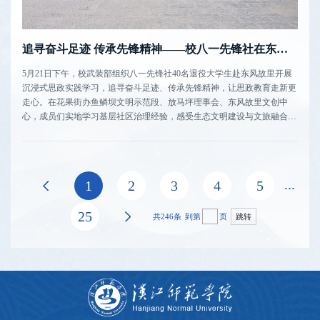
追寻奋斗足迹 传承先锋精神——校八一先锋社在东风故里开设沉浸式思政课堂
5月21日下午，校武装部组织八一先锋社40名退役大学生赴东风故里开展
沉浸式思政实践学习，追寻奋斗足迹、传承先锋精神，让思政教育走新更
走心。在花果街办鱼鳞坝文明示范段、放马坪理事会、东风故里文创中
心，成员们实地学习基层社区治理经验，感受生态文明建设与文旅融合发
展成果，进一步拓宽社会实践视野，增强服务基层意识。在放马坪文化古
巷，大家走进全国文明家庭“杨家小院”，学习优良家风家训；参观“放马
坪老兵之家”，...
...
上页
1
2
3
4
5
25
下页
共246条
到第
页
跳转