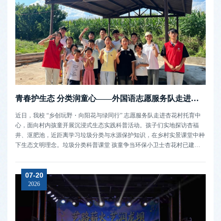
青春护生态 分类润童心——外国语志愿服务队走进杏花村开展生态文明科普实践
近日，我校 “乡创玩野・向阳花与绿同行” 志愿服务队走进杏花村托育中
心，面向村内孩童开展沉浸式生态实践科普活动。孩子们实地探访杏福
井、沤肥池，近距离学习垃圾分类与水源保护知识，在乡村实景课堂中种
下生态文明理念。垃圾分类科普课堂 孩童争当环保小卫士杏花村已建成
完整垃圾分类闭环处理体系。活动现场，志愿队员为托育中心小朋友开设
垃圾分类科普课堂，围绕分类意义、实操标准展开讲解，用生活化案例清
07-20
晰阐释可回收、...
2026