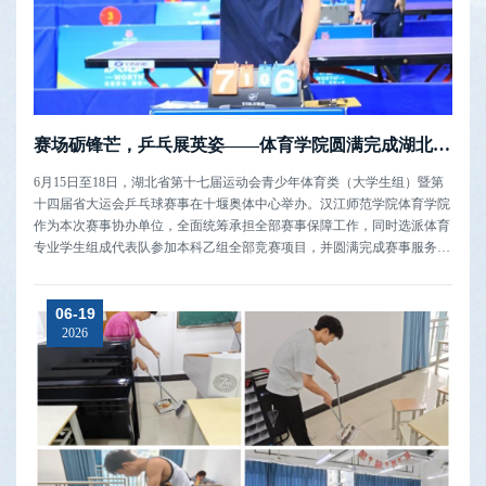
赛场砺锋芒，乒乓展英姿——体育学院圆满完成湖北省第十四届省大运会乒乓球赛事工作
​6月15日至18日，湖北省第十七届运动会青少年体育类（大学生组）暨第
十四届省大运会乒乓球赛事在十堰奥体中心举办。汉江师范学院体育学院
作为本次赛事协办单位，全面统筹承担全部赛事保障工作，同时选派体育
专业学生组成代表队参加本科乙组全部竞赛项目，并圆满完成赛事服务与
竞技参赛双重任务。赛事期间，学院学生裁判各司其职、分工明确，严格
遵守赛事纪律与执裁准则。从赛前场地检查、选手检录、抽签排序，到赛
06-19
中实时判罚、...
2026