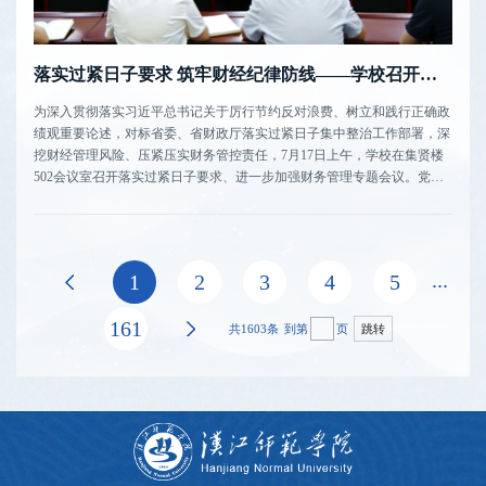
落实过紧日子要求 筑牢财经纪律防线——学校召开进一步加强财务管理专题会议
为深入贯彻落实习近平总书记关于厉行节约反对浪费、树立和践行正确政
绩观重要论述，对标省委、省财政厅落实过紧日子集中整治工作部署，深
挖财经管理风险、压紧压实财务管控责任，7月17日上午，学校在集贤楼
502会议室召开落实过紧日子要求、进一步加强财务管理专题会议。党委
副书记、校长肖德安排部署工作，党委常委、副校长吴红斌主持会议。肖
德围绕全校财经管理、财经领域专项整治工作提出五点要求：一是严守流
程合规红线，坚...
...
上页
1
2
3
4
5
161
下页
共1603条
到第
页
跳转