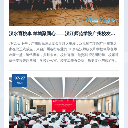
汉水育桃李 羊城聚同心——汉江师范学院广州校友之家正式成立
7月25日下午，广州阳光酒店宴会厅灯火璀璨，汉江师范学院广州校友之
家在此正式成立，来自广州各行各业的100余名汉师校友和学校领导老师
欢聚一堂，追忆青春，共叙未来。校长肖德、党委副书记周明华、校领导
章平专程奔赴羊城，学校办公室、校友工作办公室、历史文化与旅游学院
有关负责人陪同参与活动，与扎根粤港澳大湾区打拼的在穗校友共同见证
汉江师范学院广州校友之家正式成立。大会在全体校友齐唱校歌中拉开帷
07-27
幕。原物理系199...
2026