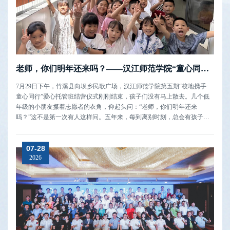
老师，你们明年还来吗？——汉江师范学院“童心同行·校地共建”结营仪式暨志愿者座谈会侧记
7月29日下午，竹溪县向坝乡民歌广场，汉江师范学院第五期“校地携手·
童心同行”爱心托管班结营仪式刚刚结束，孩子们没有马上散去。几个低
年级的小朋友攥着志愿者的衣角，仰起头问：“老师，你们明年还来
吗？”这不是第一次有人这样问。五年来，每到离别时刻，总会有孩子追
着问出这句话。“苞谷熟时，我们会再来的”五年前的夏天，汉江师范学院
第一批支教志愿者来到向坝乡时，面对的是百余个留守家庭最朴素的困扰
07-28
——“暑假正是...
2026