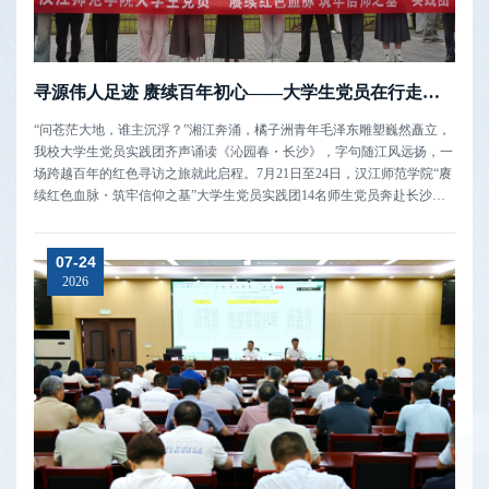
寻源伟人足迹 赓续百年初心——大学生党员在行走的党课中筑牢信仰之基
“问苍茫大地，谁主沉浮？”湘江奔涌，橘子洲青年毛泽东雕塑巍然矗立，
我校大学生党员实践团齐声诵读《沁园春・长沙》，字句随江风远扬，一
场跨越百年的红色寻访之旅就此启程。7月21日至24日，汉江师范学院“赓
续红色血脉・筑牢信仰之基”大学生党员实践团14名师生党员奔赴长沙、
韶山，循着青年毛泽东求学求索、探求救国道路的人生轨迹，走进多处红
色旧址，把党史课堂搬到革命热土，在行走、寻访、实践中感悟伟大建党
07-24
精神丰富内...
2026