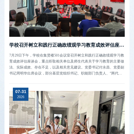
学校召开树立和践行正确政绩观学习教育成效评估座谈会
​7月29日下午，学校在集贤楼501会议室召开树立和践行正确政绩观学习教
育成效评估座谈会，重点听取相关单位及师生代表关于学习教育的主要做
法、实际成效、存在不足，以及相关意见建议。党委书记付永昌、党委副
书记周明华出席会议，部分基层党组织书记、职能部门负责人、“两代表
一委员”、民主党派负责人和留校学生代表参加座谈。座谈会上，与会代
表围绕本单位学习教育的主要做法、特色亮点和经验启示，结合学习教育
07-31
取得的具体...
2026