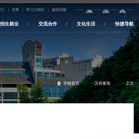
职工
|
访客
|
丹江口校区
|
返回旧版
招生就业
交流合作
文化生活
快捷导航
·
·
学校首页
汉师要闻
正文