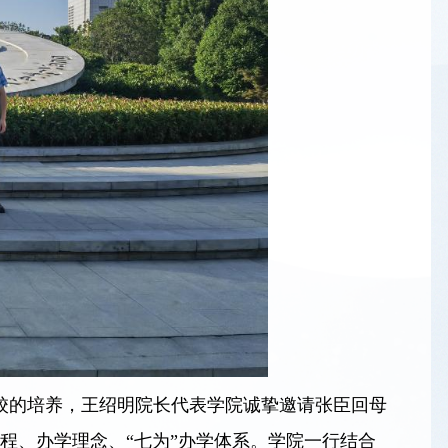
校的培养，王绍明院长代表学院诚挚邀请张臣回母
程、办学理念、“七为”办学体系。学院一行结合