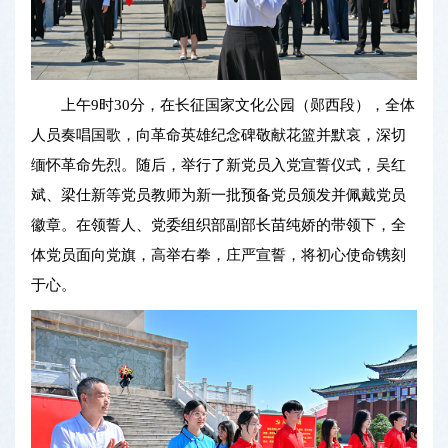
上午9时30分，在长征国家文化公园（郧西段），全体
人员奏唱国歌，向革命英雄纪念碑敬献花篮并默哀，深切
缅怀革命先烈。随后，举行了新党员入党宣誓仪式，吴红
斌、梁仕新等党员教师为新一批预备党员颁发并佩戴党员
徽章。在领誓人、党委组织部副部长苗纯娇的带领下，全
体党员面向党旗，高举右拳，庄严宣誓，将初心使命镌刻
于心。