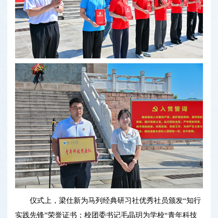
仪式上，梁仕新为马列经典研习社优秀社员颁发“知行
实践先锋”荣誉证书；校团委书记毛晶玥为学校“青年科技