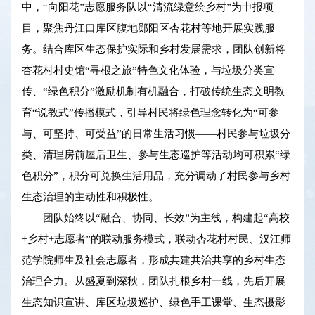
中，“向阳花”志愿服务队以“清流绿意绘乡村”为申报项
目，聚焦丹江口库区腹地郧阳区杏花村等地开展实践服
务。结合库区生态保护实际和乡村发展需求，团队创新将
杏花村村史馆“寻根之旅”特色文化体验，与垃圾分类宣
传、“绿色积分”激励机制有机融合，打破传统生态文明教
育“说教式”传播模式，引导村民将绿色理念转化为“可参
与、可坚持、可受益”的日常生活习惯——村民参与垃圾分
类、清理房前屋后卫生、参与生态巡护等活动均可积累“绿
色积分”，积分可兑换生活用品，充分调动了村民参与乡村
生态治理的主动性和积极性。
团队始终以“融合、协同、长效”为主线，构建起“高校
+乡村+志愿者”的联动服务模式，联动杏花村村民、汉江师
范学院师生及社会志愿者，形成共建共治共享的乡村生态
治理合力。从盛夏到深秋，团队扎根乡村一线，先后开展
生态知识宣讲、库区垃圾巡护、绿色手工课堂、生态摄影