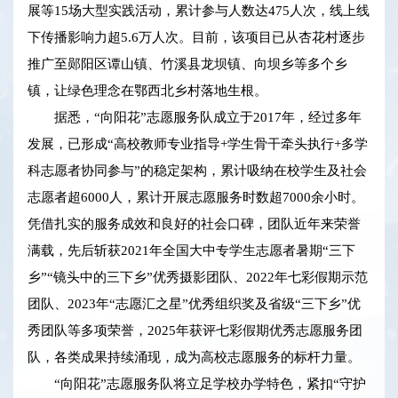
展等15场大型实践活动，累计参与人数达475人次，线上线
下传播影响力超5.6万人次。目前，该项目已从杏花村逐步
推广至郧阳区谭山镇、竹溪县龙坝镇、向坝乡等多个乡
镇，让绿色理念在鄂西北乡村落地生根。
据悉，“向阳花”志愿服务队成立于2017年，经过多年
发展，已形成“高校教师专业指导+学生骨干牵头执行+多学
科志愿者协同参与”的稳定架构，累计吸纳在校学生及社会
志愿者超6000人，累计开展志愿服务时数超7000余小时。
凭借扎实的服务成效和良好的社会口碑，团队近年来荣誉
满载，先后斩获2021年全国大中专学生志愿者暑期“三下
乡”“镜头中的三下乡”优秀摄影团队、2022年七彩假期示范
团队、2023年“志愿汇之星”优秀组织奖及省级“三下乡”优
秀团队等多项荣誉，2025年获评七彩假期优秀志愿服务团
队，各类成果持续涌现，成为高校志愿服务的标杆力量。
“向阳花”志愿服务队将立足学校办学特色，紧扣“守护