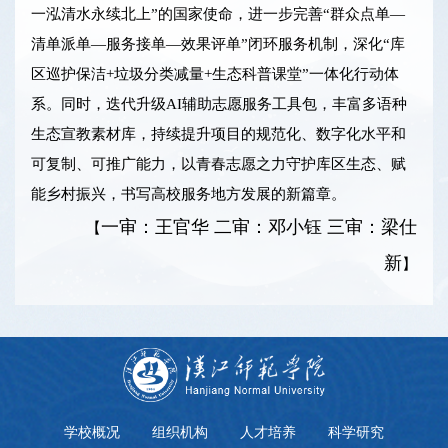
一泓清水永续北上”的国家使命，进一步完善“群众点单—
清单派单—服务接单—效果评单”闭环服务机制，深化“库
区巡护保洁+垃圾分类减量+生态科普课堂”一体化行动体
系。同时，迭代升级AI辅助志愿服务工具包，丰富多语种
生态宣教素材库，持续提升项目的规范化、数字化水平和
可复制、可推广能力，以青春志愿之力守护库区生态、赋
能乡村振兴，书写高校服务地方发展的新篇章。
一审：王官华 二审：邓小钰 三审：梁仕
【
新
】
学校概况
组织机构
人才培养
科学研究