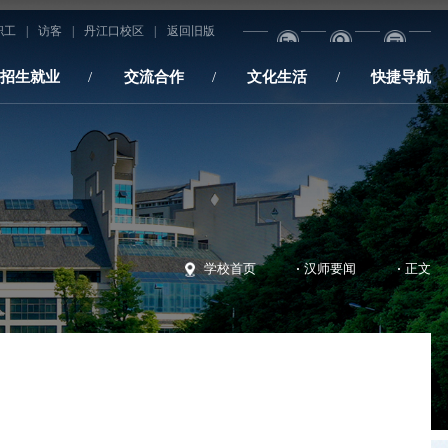
职工
|
访客
|
丹江口校区
|
返回旧版
招生就业
交流合作
文化生活
快捷导航
·
·
学校首页
汉师要闻
正文