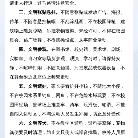
请走人行道，过马路请注意安全。
三、文明张贴悬挂。
不随意张贴或发放广告、海报、
传单，不随意悬挂横幅，不乱涂乱画，不在校园绿植、建
筑物上随意晾晒、吊挂衣物被褥。未经许可，不得在校园
集会、跳广场舞，不得摆摊设点、从事商业活动。
四、文明参观。
在图书馆、校史馆、美术馆、剧场、
实验室、自习室等场所参观、观演、学习时，请保持安
静，不喧哗打闹，不随意触摸、污损展品或仪器设备，不
在舞台附近及座位上频繁走动。
五、文明遛娃。
家长要看护好小孩，不随地大小便，
不在校园水系里钓鱼、网鱼，不在危险水域玩耍，不在校
园田径场、篮球场上推童车、骑车、玩滑板、轮滑。不擅
自闯入运动区，不与运动人员发生冲撞，防止意外受伤。
六、文明养犬。
不在教学区遛狗，遛狗要牵绳，宠物
粪便要及时清理，防止犬只伤人或噪音扰民。校外人员原