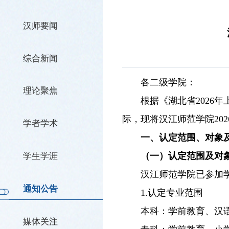
汉师要闻
综合新闻
各二级学院：
理论聚焦
根据《湖北省2026
际，现将汉江师范学院20
学者学术
一
、认定
范围、对象
（一）认定范围及对
学生学涯
汉江师范学院已参加
通知公告
1.认定专业范围
本科：学前教育、汉
媒体关注