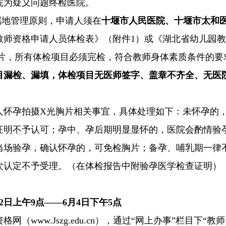
院为疑义问题终检医院。
属地管理原则，申请人须在
十堰市人民医院、十堰市太和
教师资格申请人员体检表》（附件1）或《湖北省幼儿园教
照片，所有体检项目必须完检，符合教师身体素质条件的要
目漏检、漏填，体检项目无医师签字、盖章不齐全、无医
人怀孕拍摄X光胸片相关事宜，具体处理如下：未怀孕的
证明不予认可；孕中、孕后期明显显怀的，医院会酌情验
当场验孕，确认怀孕的，可免检胸片；备孕、哺乳期一律
次认定不予受理。（在体检报告中附验孕医学检查证明）
2
日
上午9点
——6月
4
日下午
5
点
网（www.Jszg.edu.cn），通过“网上办事”栏目下