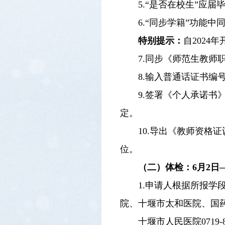
5.“是否在校生”应届
6.“同步学籍”功能
特别提示：
自202
7.同步《师范生教
8.输入普通话证书编
9.签署《个人承诺
定。
10.导出《教师资格
位。
（二）体检：6月
2
日
1.申请人根据所报
院、十堰市太和医院、国
十堰市人民医院0719-