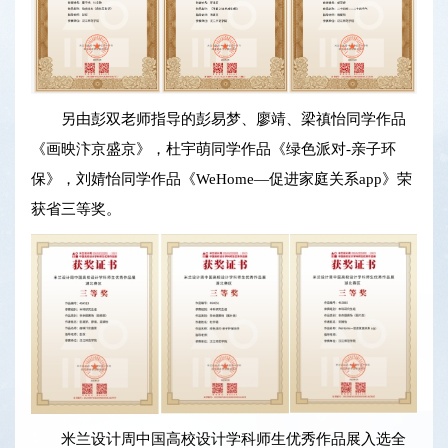
另由彭双老师指导的彭易梦、廖靖、梁禛怡同学作品
《画映汴京盛京》，杜宇萌同学作品《绿色派对-亲子环
保》，刘婧怡同学作品《WeHome—促进家庭关系app》荣
获省三等奖。
米兰设计周中国高校设计学科师生优秀作品展入选全