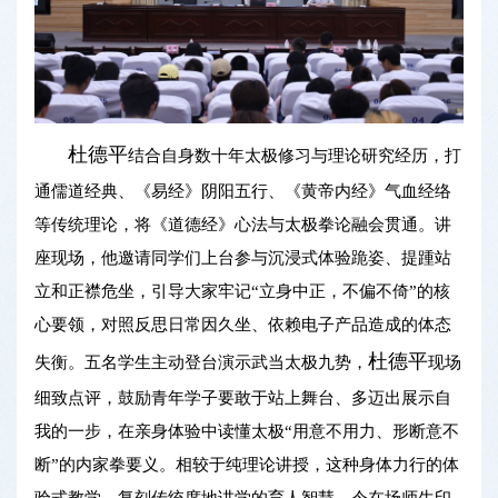
杜德平
结合自身数十年太极修习与理论研究经历，打
通儒道经典、《易经》阴阳五行、《黄帝内经》气血经络
等传统理论，将《道德经》心法与太极拳论融会贯通。讲
座现场，他邀请同学们上台参与沉浸式体验跪姿、提踵站
立和正襟危坐，引导大家牢记“立身中正，不偏不倚”的核
心要领，对照反思日常因久坐、依赖电子产品造成的体态
杜德平
失衡。五名学生主动登台演示武当太极九势，
现场
细致点评，鼓励青年学子要敢于站上舞台、多迈出展示自
我的一步，在亲身体验中读懂太极“用意不用力、形断意不
断”的内家拳要义。相较于纯理论讲授，这种身体力行的体
验式教学，复刻传统席地讲学的育人智慧，令在场师生印