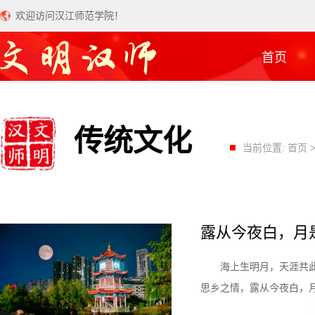
欢迎访问汉江师范学院！
首页
传统文化
当前位置:
首页
露从今夜白，月
海上生明月，天涯共
思乡之情，露从今夜白，月