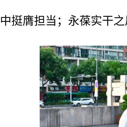
中挺膺担当；永葆实干之