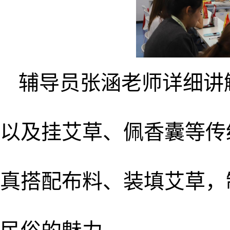
辅导员张涵老师详细讲
以及挂艾草、佩香囊等传
真搭配布料、装填艾草，