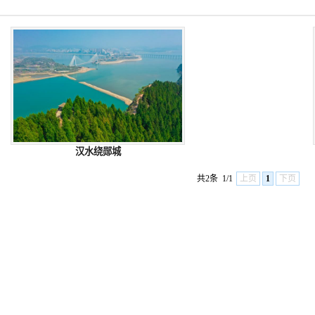
汉水绕郧城
共2条
1/1
上页
1
下页